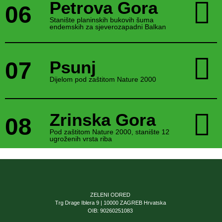
Petrova Gora
06
Stanište planinskih bukovih šuma
endemskih za sjeverozapadni Balkan
07
Psunj
Dijelom pod zaštitom Nature 2000
Zrinska Gora
08
Pod zaštitom Nature 2000, stanište 12
ugroženih vrsta riba
ZELENI ODRED
Trg Drage Iblera 9 | 10000 ZAGREB Hrvatska
OIB: 90260251083