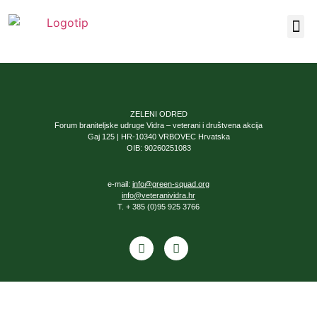
Naša 
ZELENI ODRED
Forum braniteljske udruge Vidra – veterani i društvena akcija
Gaj 125 | HR-10340 VRBOVEC Hrvatska
OIB: 90260251083
e-mail:
info@green-squad.org
info@veteranividra.hr
T. + 385 (0)95 925 3766