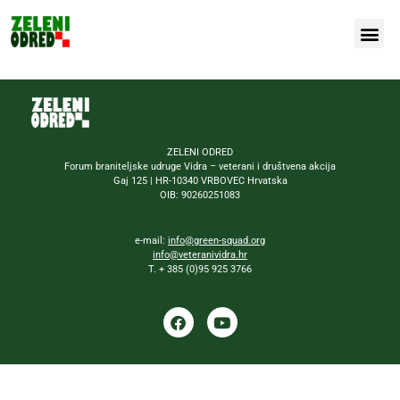
Naša bor
ZELENI ODRED
Forum braniteljske udruge Vidra – veterani i društvena akcija
Gaj 125 | HR-10340 VRBOVEC Hrvatska
OIB: 90260251083
e-mail:
info@green-squad.org
info@veteranividra.hr
T. + 385 (0)95 925 3766