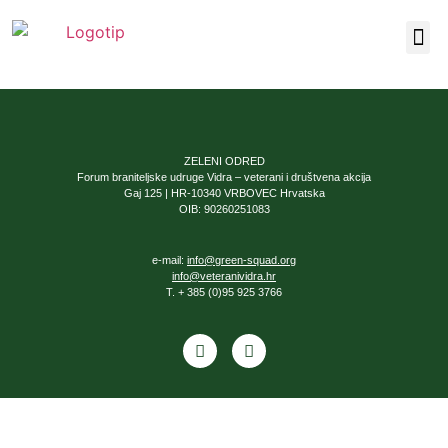
Naša 
ZELENI ODRED
Forum braniteljske udruge Vidra – veterani i društvena akcija
Gaj 125 | HR-10340 VRBOVEC Hrvatska
OIB: 90260251083
e-mail:
info@green-squad.org
info@veteranividra.hr
T. + 385 (0)95 925 3766