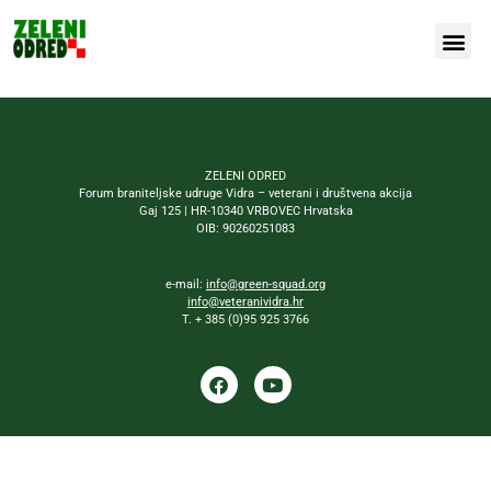
Naša bor
ZELENI ODRED
Forum braniteljske udruge Vidra – veterani i društvena akcija
Gaj 125 | HR-10340 VRBOVEC Hrvatska
OIB: 90260251083
e-mail:
info@green-squad.org
info@veteranividra.hr
T. + 385 (0)95 925 3766