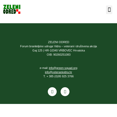
Naša 
ZELENI ODRED
Forum braniteljske udruge Vidra – veterani i društvena akcija
Gaj 125 | HR-10340 VRBOVEC Hrvatska
OIB: 90260251083
e-mail:
info@green-squad.org
info@veteranividra.hr
T. + 385 (0)95 925 3766