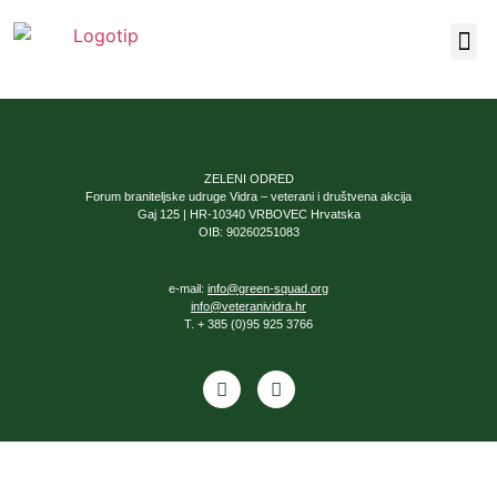
Naša 
ZELENI ODRED
Forum braniteljske udruge Vidra – veterani i društvena akcija
Gaj 125 | HR-10340 VRBOVEC Hrvatska
OIB: 90260251083
e-mail:
info@green-squad.org
info@veteranividra.hr
T. + 385 (0)95 925 3766