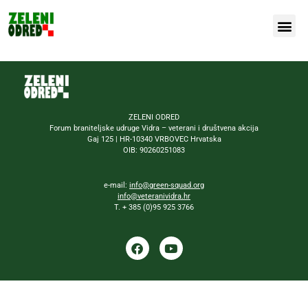
Naša bor
ZELENI ODRED
Forum braniteljske udruge Vidra – veterani i društvena akcija
Gaj 125 | HR-10340 VRBOVEC Hrvatska
OIB: 90260251083
e-mail:
info@green-squad.org
info@veteranividra.hr
T. + 385 (0)95 925 3766