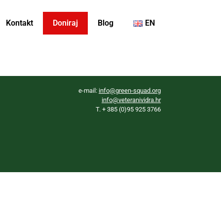
Kontakt
Doniraj
Blog
EN
e-mail:
info@green-squad.org
info@veteranividra.hr
T. + 385 (0)95 925 3766