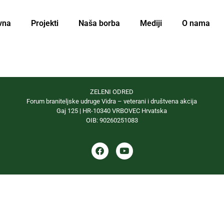
vna
Projekti
Naša borba
Mediji
O nama
ZELENI ODRED
Forum braniteljske udruge Vidra – veterani i društvena akcija
Gaj 125 | HR-10340 VRBOVEC Hrvatska
OIB: 90260251083