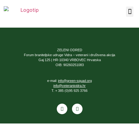
Naša 
ZELENI ODRED
Forum braniteljske udruge Vidra – veterani i društvena akcija
Gaj 125 | HR-10340 VRBOVEC Hrvatska
OIB: 90260251083
e-mail:
info@green-squad.org
info@veteranividra.hr
T. + 385 (0)95 925 3766