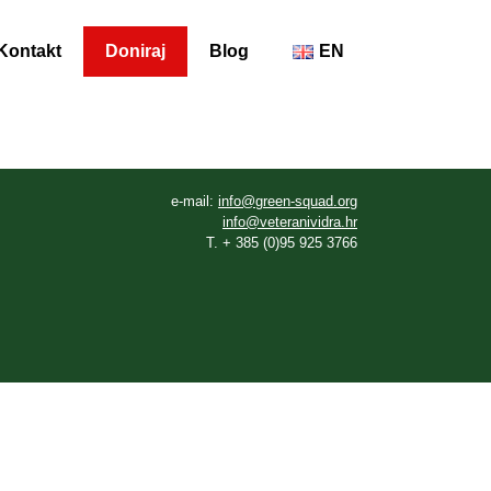
Kontakt
Doniraj
Blog
EN
e-mail:
info@green-squad.org
info@veteranividra.hr
T. + 385 (0)95 925 3766