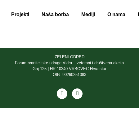
Projekti
Naša borba
Mediji
O nama
ZELENI ODRED
Forum braniteljske udruge Vidra – veterani i društvena akcija
Gaj 125 | HR-10340 VRBOVEC Hrvatska
OIB: 90260251083