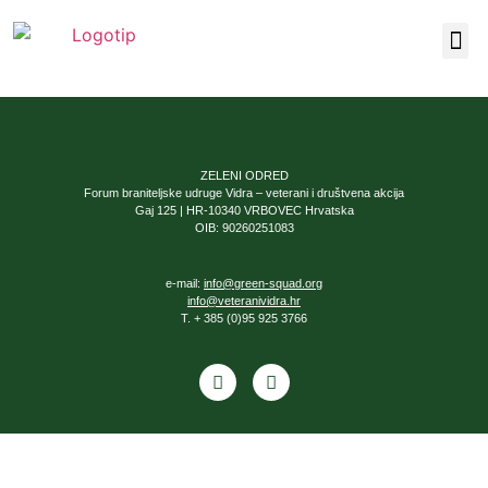
Naša 
ZELENI ODRED
Forum braniteljske udruge Vidra – veterani i društvena akcija
Gaj 125 | HR-10340 VRBOVEC Hrvatska
OIB: 90260251083
e-mail:
info@green-squad.org
info@veteranividra.hr
T. + 385 (0)95 925 3766