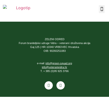
Naša 
ZELENI ODRED
Forum braniteljske udruge Vidra – veterani i društvena akcija
Gaj 125 | HR-10340 VRBOVEC Hrvatska
OIB: 90260251083
e-mail:
info@green-squad.org
info@veteranividra.hr
T. + 385 (0)95 925 3766