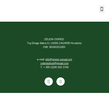
Naša 
ZELENI ODRED
Trg Drage Iblera 9 | 10000 ZAGREB Hrvatska
OIB: 90260251083
e-mail:
info@green-squad.org
zeleniodred@gmail.com
T. + 385 (0)95 925 3766