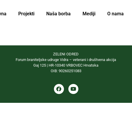
vna
Projekti
Naša borba
Mediji
O nama
ZELENI ODRED
Forum braniteljske udruge Vidra – veterani i društvena akcija
Gaj 125 | HR-10340 VRBOVEC Hrvatska
OIB: 90260251083