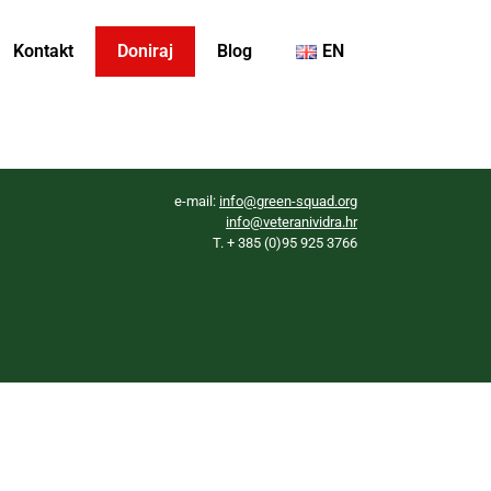
Kontakt
Doniraj
Blog
EN
e-mail:
info@green-squad.org
info@veteranividra.hr
T. + 385 (0)95 925 3766