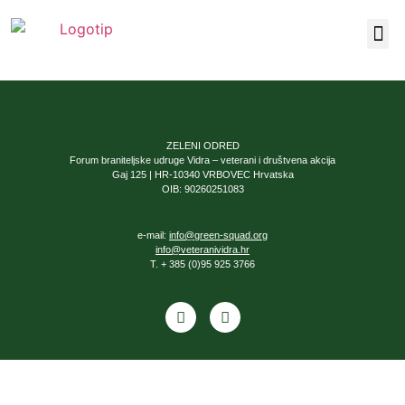
Naša 
ZELENI ODRED
Forum braniteljske udruge Vidra – veterani i društvena akcija
Gaj 125 | HR-10340 VRBOVEC Hrvatska
OIB: 90260251083
e-mail:
info@green-squad.org
info@veteranividra.hr
T. + 385 (0)95 925 3766