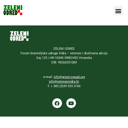
Naša bor
ZELENI ODRED
Forum braniteljske udruge Vidra – veterani i društvena akcija
Gaj 125 | HR-10340 VRBOVEC Hrvatska
OIB: 90260251083
e-mail:
info@green-squad.org
info@veteranividra.hr
T. + 385 (0)95 925 3766