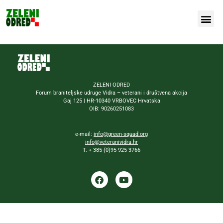
Naša bor
ZELENI ODRED
Forum braniteljske udruge Vidra – veterani i društvena akcija
Gaj 125 | HR-10340 VRBOVEC Hrvatska
OIB: 90260251083
e-mail:
info@green-squad.org
info@veteranividra.hr
T. + 385 (0)95 925 3766