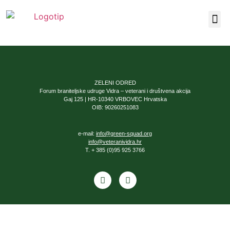
Naša 
ZELENI ODRED
Forum braniteljske udruge Vidra – veterani i društvena akcija
Gaj 125 | HR-10340 VRBOVEC Hrvatska
OIB: 90260251083
e-mail:
info@green-squad.org
info@veteranividra.hr
T. + 385 (0)95 925 3766