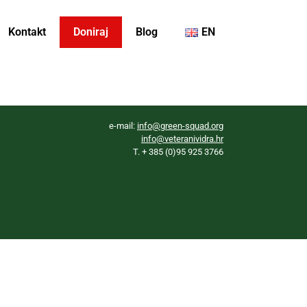
Kontakt
Doniraj
Blog
EN
e-mail:
info@green-squad.org
info@veteranividra.hr
T. + 385 (0)95 925 3766