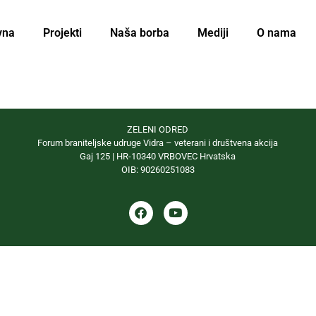
vna
Projekti
Naša borba
Mediji
O nama
ZELENI ODRED
Forum braniteljske udruge Vidra – veterani i društvena akcija
Gaj 125 | HR-10340 VRBOVEC Hrvatska
OIB: 90260251083