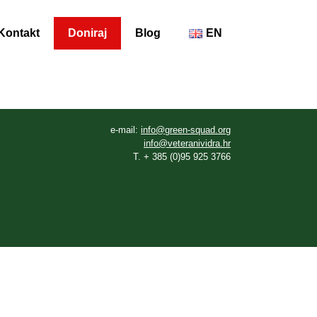
Kontakt
Doniraj
Blog
EN
e-mail:
info@green-squad.org
info@veteranividra.hr
T. + 385 (0)95 925 3766