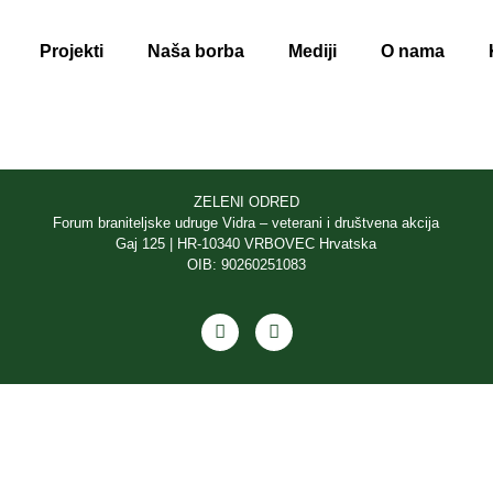
Projekti
Naša borba
Mediji
O nama
ZELENI ODRED
Forum braniteljske udruge Vidra – veterani i društvena akcija
Gaj 125 | HR-10340 VRBOVEC Hrvatska
OIB: 90260251083