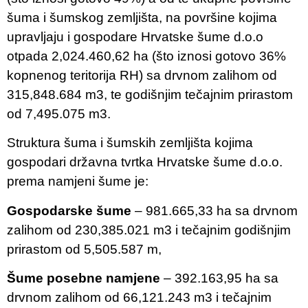
šuma i šumskog zemljišta, na površine kojima
upravljaju i gospodare Hrvatske šume d.o.o
otpada 2,024.460,62 ha (što iznosi gotovo 36%
kopnenog teritorija RH) sa drvnom zalihom od
315,848.684 m3, te godišnjim tečajnim prirastom
od 7,495.075 m3.
Struktura šuma i šumskih zemljišta kojima
gospodari državna tvrtka Hrvatske šume d.o.o.
prema namjeni šume je:
Gospodarske šume
– 981.665,33 ha sa drvnom
zalihom od 230,385.021 m3 i tečajnim godišnjim
prirastom od 5,505.587 m,
Šume posebne namjene
– 392.163,95 ha sa
drvnom zalihom od 66,121.243 m3 i tečajnim