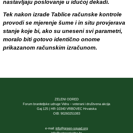
nastavljaju poslovanje u idućoj dekadi.
Tek nakon izrade Tablice računske kontrole
provodi se mjerenje šume i in situ provjerava
stanje koje bi, ako su uneseni svi parametri,
moralo biti gotovo identično onome
prikazanom računskim izračunom.
ZELENI ODRED
Forum braniteljske udruge Vidra – veterani i društvena akcija
Gaj 125 | HR-10340 VRBOVEC Hrvatska
OIB: 90260251083
e-mail:
info@green-squad.org