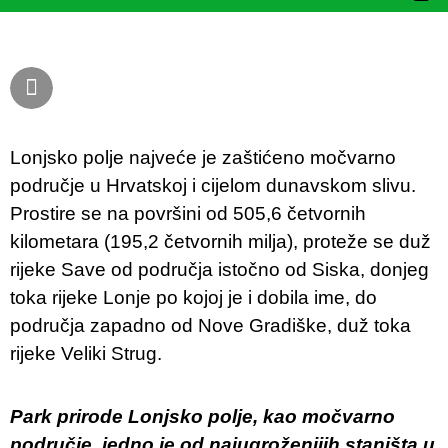
Lonjsko polje najveće je zaštićeno močvarno
područje u Hrvatskoj i cijelom dunavskom slivu.
Prostire se na površini od 505,6 četvornih
kilometara (195,2 četvornih milja), proteže se duž
rijeke Save od područja istočno od Siska, donjeg
toka rijeke Lonje po kojoj je i dobila ime, do
područja zapadno od Nove Gradiške, duž toka
rijeke Veliki Strug.
Park prirode Lonjsko polje, kao močvarno
područje, jedno je od najugroženijih staništa u