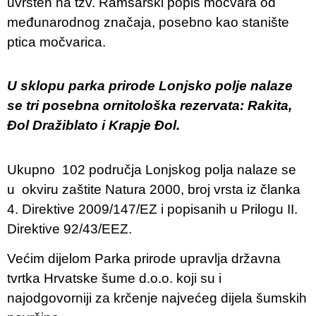
uvršten na tzv. Ramsarski popis močvara od
međunarodnog značaja, posebno kao stanište
ptica močvarica.
U sklopu parka prirode Lonjsko polje nalaze
se tri posebna ornitološka rezervata: Rakita,
Đol Dražiblato i Krapje Đol.
Ukupno 102 područja Lonjskog polja nalaze se
u okviru zaštite Natura 2000, broj vrsta iz članka
4. Direktive 2009/147/EZ i popisanih u Prilogu II.
Direktive 92/43/EEZ.
Većim dijelom Parka prirode upravlja državna
tvrtka Hrvatske šume d.o.o. koji su i
najodgovorniji za krčenje najvećeg dijela šumskih