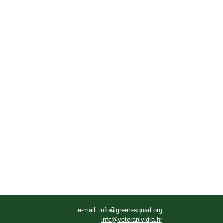
e-mail:
info@green-squad.org
info@veteranividra.hr