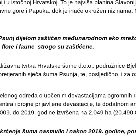
ji u istočnoj Hrvatskoj. To je najviša planina Slavon
avne gore i Papuka, dok je inače okružen nizinama. 
Psunj dijelom zaštićen međunarodnom eko ​​mrež
 flore i faune strogo su zaštićene.
žavna tvrtka Hrvatske šume d.o.o., podružnice Bjel
tjeranih sječa šuma Psunja, te, posljedično, i za ozb
Zelenog odreda o uočenim devastacijama ogromnih r
ntirali brojne prijavljene devastacije, te dodatnom an
009. do 2019. godine izvršena na 2.049 ha (20.490.
 krčenje šuma nastavilo i nakon 2019. godine, p