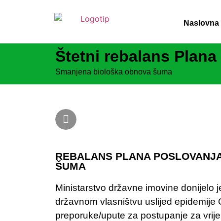
Naslovna
Štetni rebalans Plana
Smanjena biološka obnova šuma
REBALANS PLANA POSLOVANJA 
ŠUMA
Ministarstvo državne imovine donijelo 
državnom vlasništvu uslijed epidemij
preporuke/upute za postupanje za vrij