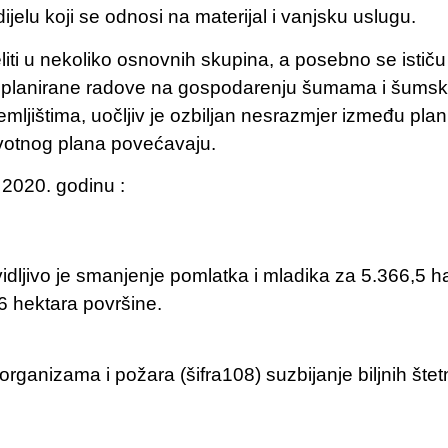
ijelu koji se odnosi na materijal i vanjsku uslugu.​
iti u nekoliko osnovnih skupina, a posebno se istič
 planirane radove na gospodarenju šumama i šumskim 
jištima, uočljiv je ozbiljan nesrazmjer između pla
votnog plana povećavaju.​
2020. godinu :
vidljivo je smanjenje pomlatka i mladika za 5.366,5 
6 hektara površine.
organizama i požara (šifra108) suzbijanje biljnih šte