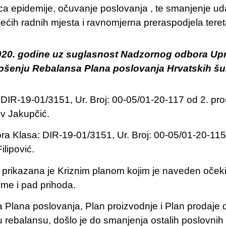
a epidemije, očuvanje poslovanja , te smanjenje ud
jećih radnih mjesta i ravnomjerna preraspodjela tere
2020. godine uz suglasnost Nadzornog odbora Upr
šenju Rebalansa Plana poslovanja Hrvatskih šum
IR-19-01/3151, Ur. Broj: 00-05/01-20-117 od 2. pro
v Jakupčić.​
 Klasa: DIR-19-01/3151, Ur. Broj: 00-05/01-20-115
lipović.
prikazana je Kriznim planom kojim je naveden očekiva
ime i pad prihoda.
lana poslovanja, Plan proizvodnje i Plan prodaje dr
u rebalansu, došlo je do smanjenja ostalih poslovnih