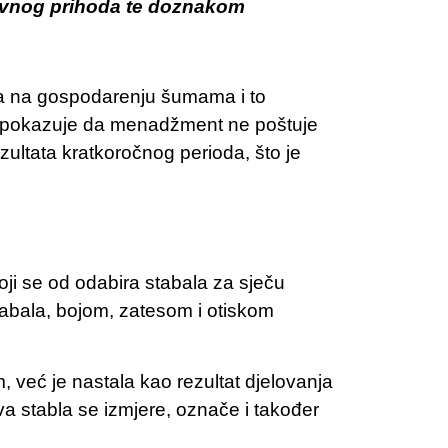
avnog prihoda te doznakom
dova na gospodarenju šumama i to
o pokazuje da menadžment ne poštuje
ultata kratkoročnog perioda, što je
ji se od odabira stabala za sječu
abala, bojom, zatesom i otiskom
već je nastala kao rezultat djelovanja
akva stabla se izmjere, označe i također