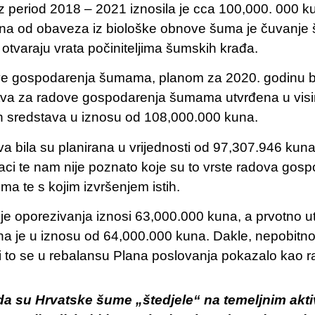
 period 2018 – 2021 iznosila je cca 100,000. 000 k
dna od obaveza iz biološke obnove šuma je čuvanje
tvaraju vrata počiniteljima šumskih krađa.
ve gospodarenja šumama, planom za 2020. godinu b
tva za radove gospodarenja šumama utvrđena u visi
nih sredstava u iznosu od 108,000.000 kuna.
va bila su planirana u vrijednosti od 97,307.946 ku
aci te nam nije poznato koje su to vrste radova go
ima te s kojim izvršenjem istih.
je oporezivanja iznosi 63,000.000 kuna, a prvotno 
ana je u iznosu od 64,000.000 kuna. Dakle, nepobitno
to se u rebalansu Plana poslovanja pokazalo kao r
da su Hrvatske šume „štedjele“ na temeljnim akt