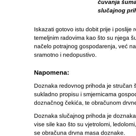
čuvanja šuma
slučajnog pri
Iskazati gotovo istu dobit prije i posl
temeljnim radovima kao što su njega 
načelo potrajnog gospodarenja, već na 
sramotno i nedopustivo.
Napomena:
Doznaka redovnog prihoda je stručan šu
sukladno propisu i smjernicama gospod
doznačnog čekića, te obračunom drvn
Doznaka slučajnog prihoda je doznaka 
vise sile kao što su vjetrolomi, ledolomi
se obračuna drvna masa doznake.