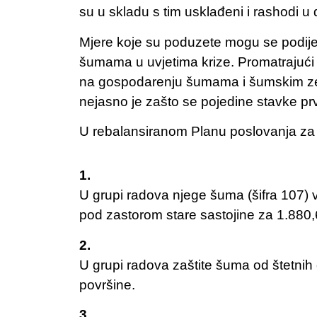
su u skladu s tim usklađeni i rashodi u d
Mjere koje su poduzete mogu se podijel
šumama u uvjetima krize. Promatrajući
na gospodarenju šumama i šumskim zeml
nejasno je zašto se pojedine stavke pr
U rebalansiranom Planu poslovanja za 
1.
U grupi radova njege šuma (šifra 107) 
pod zastorom stare sastojine za 1.880,
2.
U grupi radova zaštite šuma od štetnih 
površine.
3.