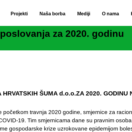
Projekti
Naša borba
Mediji
O nama
 poslovanja za 2020. godinu
HRVATSKIH ŠUMA d.o.o.ZA 2020. GODINU
je početkom travnja 2020 godine, smjernice za racion
e COVID-19. Tim smjernicama dane su pravnim osob
eme gospodarske krize uzrokovane epidemijom boles