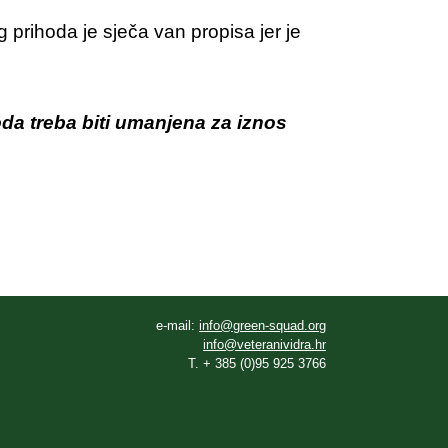
rihoda je sječa van propisa jer je
a treba biti umanjena za iznos
e-mail:
info@green-squad.org
info@veteranividra.hr
T. + 385 (0)95 925 3766