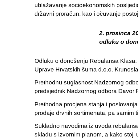
ublažavanje socioekonomskih posljedic
državni proračun, kao i očuvanje posto
2. prosinca 
odluku o dono
Odluku o donošenju Rebalansa Klasa: D
Uprave Hrvatskih šuma d.o.o. Krunosla
Prethodnu suglasnost Nadzornog odbora
predsjednik Nadzornog odbora Davor Fi
Prethodna procjena stanja i poslovanja 
prodaje drvnih sortimenata, pa samim t
Sukladno navodima iz uvoda rebalansa P
skladu s izvornim planom, a kako stoji 