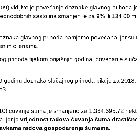
109) vidljivo je povećanje doznake glavnog prihoda j
dnodobnih sastojina smanjen je za 9% ili 134 00 m3
oznaka glavnog prihoda namjerno povećana, jer su u
renim cijenama.
og prihoda tijekom prijašnjih godina, povećanje slu
 godinu doznaka slučajnog prihoda bila je za 2018
m3.
110) čuvanje šuma je smanjeno za 1,364.695,72 hektara
, jer je
vrijednost radova čuvanja šuma drastičn
 stavkama radova gospodarenja šumama.