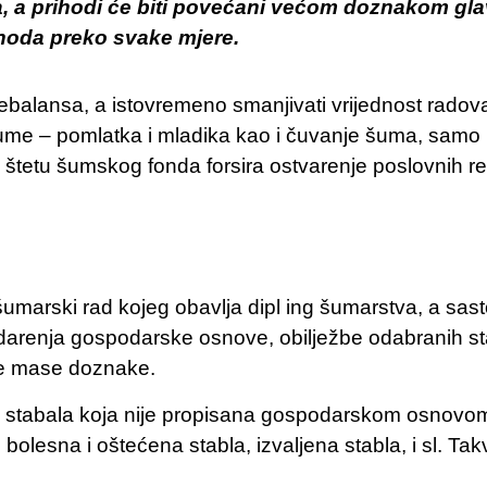
, a prihodi će biti povećani većom doznakom gl
hoda preko svake mjere.
ije rebalansa, a istovremeno smanjivati vrijednost ra
šume – pomlatka i mladika kao i čuvanje šuma, sam
štetu šumskog fonda forsira ostvarenje poslovnih rez
marski rad kojeg obavlja dipl ing šumarstva, a sasto
arenja gospodarske osnove, obilježbe odabranih st
e mase doznake.
stabala koja nije propisana gospodarskom osnovom, 
, bolesna i oštećena stabla, izvaljena stabla, i sl. T