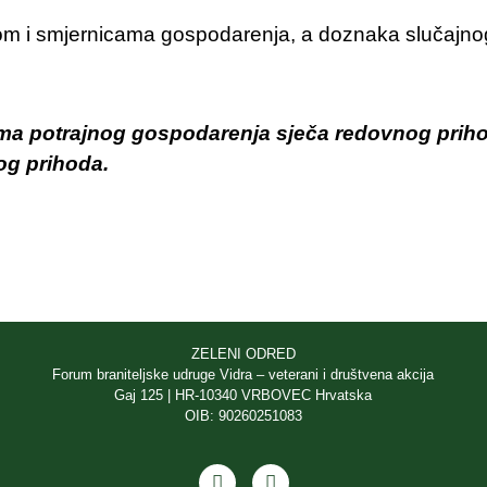
i smjernicama gospodarenja, a doznaka slučajnog p
ma potrajnog gospodarenja sječa redovnog prihod
og prihoda.
ZELENI ODRED
Forum braniteljske udruge Vidra – veterani i društvena akcija
Gaj 125 | HR-10340 VRBOVEC Hrvatska
OIB: 90260251083