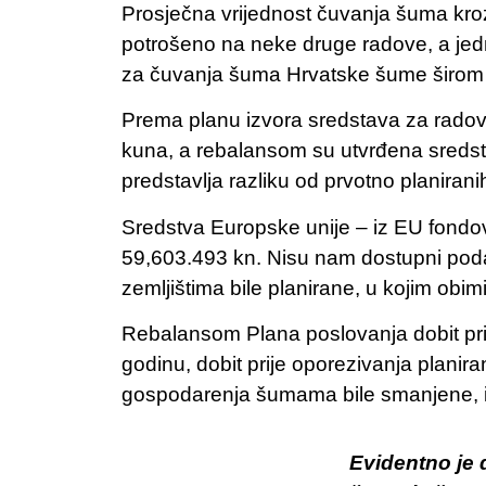
Prosječna vrijednost čuvanja šuma kroz
potrošeno na neke druge radove, a je
za čuvanja šuma Hrvatske šume širom o
Prema planu izvora sredstava za rado
kuna, a rebalansom su utvrđena sreds
predstavlja razliku od prvotno planira
Sredstva Europske unije – iz EU fondo
59,603.493 kn. Nisu nam dostupni pod
zemljištima bile planirane, u kojim obim
Rebalansom Plana poslovanja dobit pri
godinu, dobit prije oporezivanja planir
gospodarenja šumama bile smanjene, i 
Evidentno je 