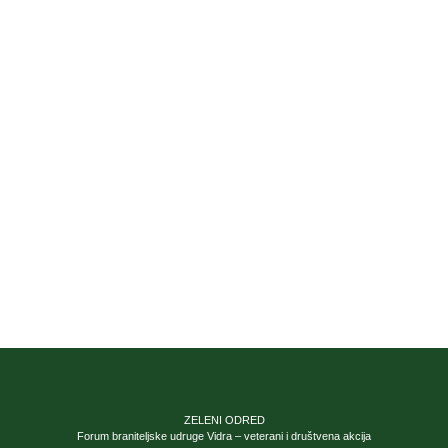
ZELENI ODRED
Forum braniteljske udruge Vidra – veterani i društvena akcija