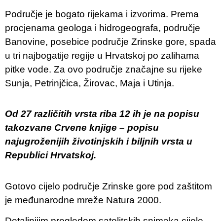
Područje je bogato rijekama i izvorima. Prema
procjenama geologa i hidrogeografa, područje
Banovine, posebice područje Zrinske gore, spada
u tri najbogatije regije u Hrvatskoj po zalihama
pitke vode. Za ovo područje značajne su rijeke
Sunja, Petrinjčica, Žirovac, Maja i Utinja.
Od 27 različitih vrsta riba 12 ih je na popisu
takozvane Crvene knjige – popisu
najugroženijih životinjskih i biljnih vrsta u
Republici Hrvatskoj.
Gotovo cijelo područje Zrinske gore pod zaštitom
je međunarodne mreže Natura 2000.​
Detaljnijim pregledom satelitskih snimaka cijele