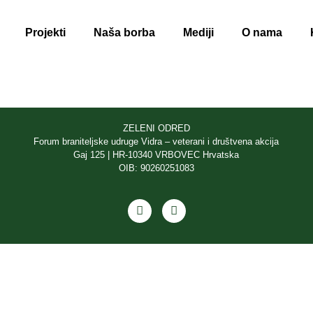
Projekti
Naša borba
Mediji
O nama
ZELENI ODRED
Forum braniteljske udruge Vidra – veterani i društvena akcija
Gaj 125 | HR-10340 VRBOVEC Hrvatska
OIB: 90260251083