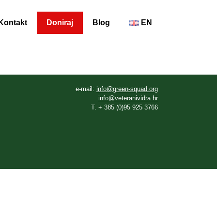
Kontakt
Doniraj
Blog
EN
e-mail:
info@green-squad.org
info@veteranividra.hr
T. + 385 (0)95 925 3766