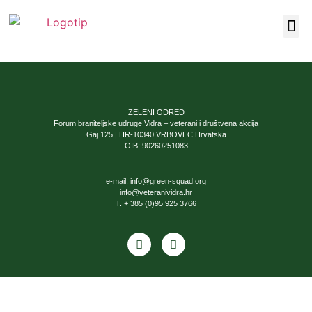
Our F
About Us
ZELENI ODRED
Forum braniteljske udruge Vidra – veterani i društvena akcija
Gaj 125 | HR-10340 VRBOVEC Hrvatska
OIB: 90260251083
e-mail:
info@green-squad.org
info@veteranividra.hr
T. + 385 (0)95 925 3766