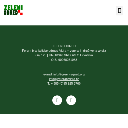
Our F
About Us
ZELENI ODRED
Forum braniteljske udruge Vidra – veterani i društvena akcija
Gaj 125 | HR-10340 VRBOVEC Hrvatska
OIB: 90260251083
e-mail:
info@green-squad.org
info@veteranividra.hr
T. + 385 (0)95 925 3766