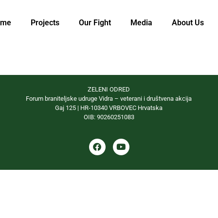
ome
Projects
Our Fight
Media
About Us
ZELENI ODRED
Forum braniteljske udruge Vidra – veterani i društvena akcija
Gaj 125 | HR-10340 VRBOVEC Hrvatska
OIB: 90260251083