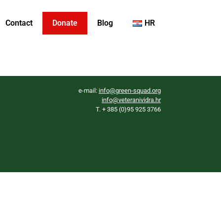
Contact
Donate
Blog
HR
e-mail:
info@green-squad.org
info@veteranividra.hr
T. + 385 (0)95 925 3766