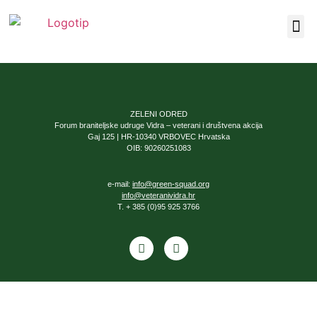
Our F
About Us
ZELENI ODRED
Forum braniteljske udruge Vidra – veterani i društvena akcija
Gaj 125 | HR-10340 VRBOVEC Hrvatska
OIB: 90260251083
e-mail:
info@green-squad.org
info@veteranividra.hr
T. + 385 (0)95 925 3766