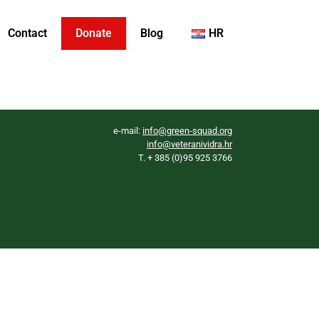
Contact
Donate
Blog
HR
e-mail:
info@green-squad.org
info@veteranividra.hr
T. + 385 (0)95 925 3766