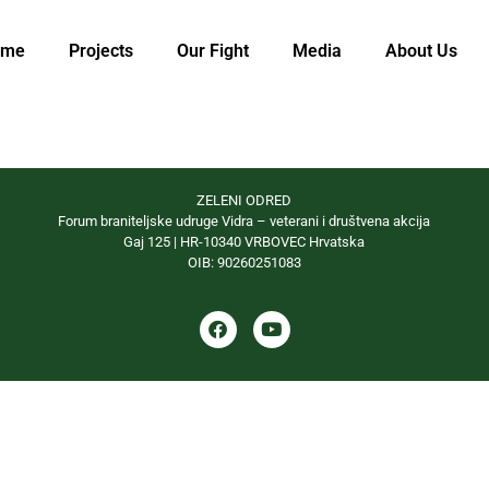
ome
Projects
Our Fight
Media
About Us
ZELENI ODRED
Forum braniteljske udruge Vidra – veterani i društvena akcija
Gaj 125 | HR-10340 VRBOVEC Hrvatska
OIB: 90260251083