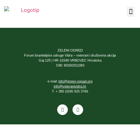
Our F
About Us
ZELENI ODRED
Forum braniteljske udruge Vidra – veterani i društvena akcija
Gaj 125 | HR-10340 VRBOVEC Hrvatska
OIB: 90260251083
e-mail:
info@green-squad.org
info@veteranividra.hr
T. + 385 (0)95 925 3766