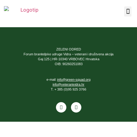
Our F
About Us
ZELENI ODRED
Forum braniteljske udruge Vidra – veterani i društvena akcija
Gaj 125 | HR-10340 VRBOVEC Hrvatska
OIB: 90260251083
e-mail:
info@green-squad.org
info@veteranividra.hr
T. + 385 (0)95 925 3766