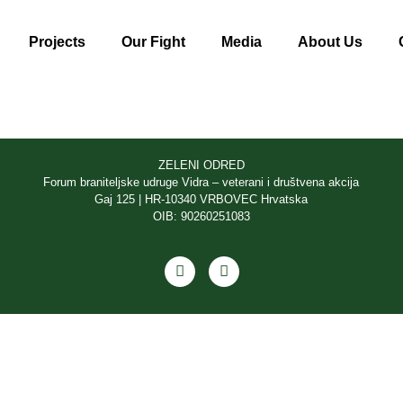
Projects
Our Fight
Media
About Us
ZELENI ODRED
Forum braniteljske udruge Vidra – veterani i društvena akcija
Gaj 125 | HR-10340 VRBOVEC Hrvatska
OIB: 90260251083