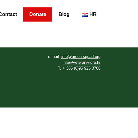
Contact
Donate
Blog
HR
e-mail:
info@green-squad.org
info@veteranividra.hr
T. + 385 (0)95 925 3766