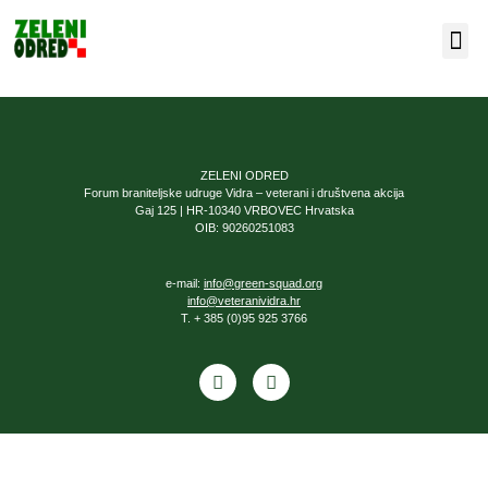
Our F
About Us
ZELENI ODRED
Forum braniteljske udruge Vidra – veterani i društvena akcija
Gaj 125 | HR-10340 VRBOVEC Hrvatska
OIB: 90260251083
e-mail:
info@green-squad.org
info@veteranividra.hr
T. + 385 (0)95 925 3766