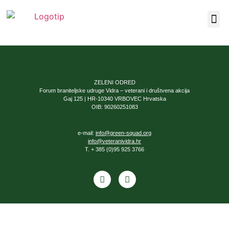
Our F
About Us
ZELENI ODRED
Forum braniteljske udruge Vidra – veterani i društvena akcija
Gaj 125 | HR-10340 VRBOVEC Hrvatska
OIB: 90260251083
e-mail:
info@green-squad.org
info@veteranividra.hr
T. + 385 (0)95 925 3766