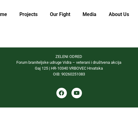
ome
Projects
Our Fight
Media
About Us
ZELENI ODRED
Forum braniteljske udruge Vidra – veterani i društvena akcija
Gaj 125 | HR-10340 VRBOVEC Hrvatska
OIB: 90260251083