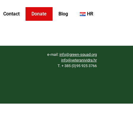
Contact
Donate
Blog
HR
e-mail:
info@green-squad.org
info@veteranividra.hr
T. + 385 (0)95 925 3766