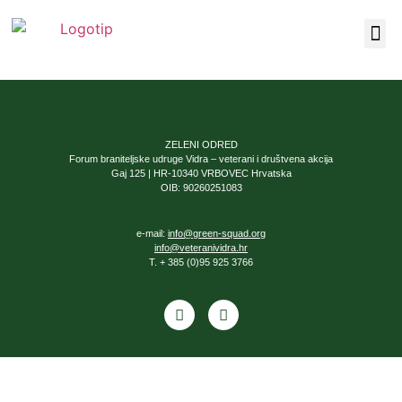
Our F
About Us
ZELENI ODRED
Forum braniteljske udruge Vidra – veterani i društvena akcija
Gaj 125 | HR-10340 VRBOVEC Hrvatska
OIB: 90260251083
e-mail:
info@green-squad.org
info@veteranividra.hr
T. + 385 (0)95 925 3766