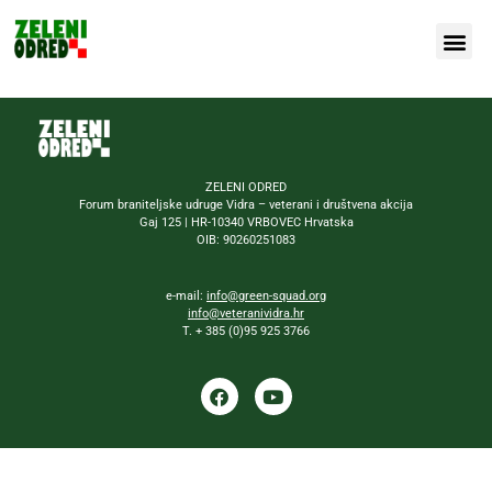
Our Figh
About Us
ZELENI ODRED
Forum braniteljske udruge Vidra – veterani i društvena akcija
Gaj 125 | HR-10340 VRBOVEC Hrvatska
OIB: 90260251083
e-mail:
info@green-squad.org
info@veteranividra.hr
T. + 385 (0)95 925 3766