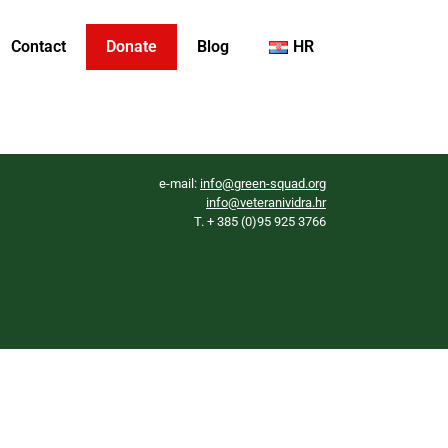
Contact
Donate
Blog
HR
e-mail:
info@green-squad.org
info@veteranividra.hr
T. + 385 (0)95 925 3766