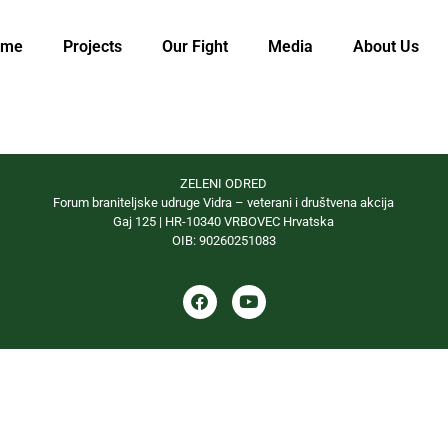
ome
Projects
Our Fight
Media
About Us
ZELENI ODRED
Forum braniteljske udruge Vidra – veterani i društvena akcija
Gaj 125 | HR-10340 VRBOVEC Hrvatska
OIB: 90260251083