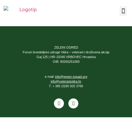
Naša 
ZELENI ODRED
Forum braniteljske udruge Vidra – veterani i društvena akcija
Gaj 125 | HR-10340 VRBOVEC Hrvatska
OIB: 90260251083
e-mail:
info@green-squad.org
info@veteranividra.hr
T. + 385 (0)95 925 3766