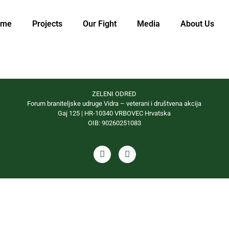
ome
Projects
Our Fight
Media
About Us
ZELENI ODRED
Forum braniteljske udruge Vidra – veterani i društvena akcija
Gaj 125 | HR-10340 VRBOVEC Hrvatska
OIB: 90260251083