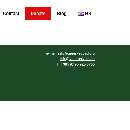
Contact
Donate
Blog
HR
e-mail:
info@green-squad.org
info@veteranividra.hr
T. + 385 (0)95 925 3766