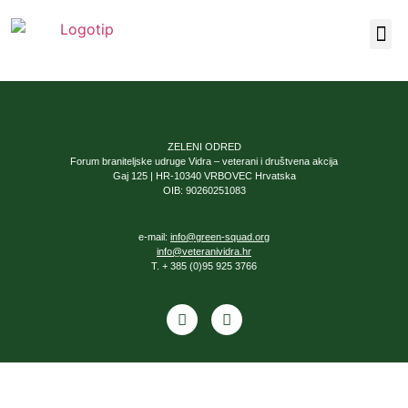
Naša 
ZELENI ODRED
Forum braniteljske udruge Vidra – veterani i društvena akcija
Gaj 125 | HR-10340 VRBOVEC Hrvatska
OIB: 90260251083
e-mail:
info@green-squad.org
info@veteranividra.hr
T. + 385 (0)95 925 3766