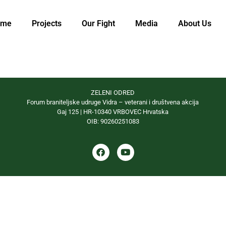
ome
Projects
Our Fight
Media
About Us
ZELENI ODRED
Forum braniteljske udruge Vidra – veterani i društvena akcija
Gaj 125 | HR-10340 VRBOVEC Hrvatska
OIB: 90260251083