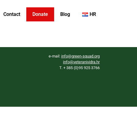
Contact
Donate
Blog
HR
e-mail:
info@green-squad.org
info@veteranividra.hr
T. + 385 (0)95 925 3766