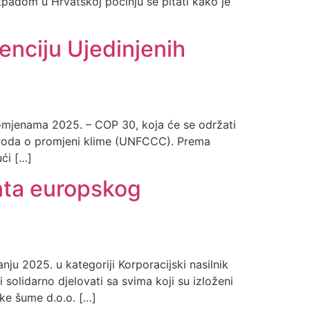
padom u Hrvatskoj počinju se pitati kako je
enciju Ujedinjenih
promjenama 2025. – COP 30, koja će se održati
naroda o promjeni klime (UNFCCC). Prema
ći […]
nta europskog
u 2025. u kategoriji Korporacijski nasilnik
solidarno djelovati sa svima koji su izloženi
ske šume d.o.o. […]