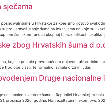
m sječama
 posjećivali šume u Hrvatskoj za koje smo gotovo svakodn
tu provjeravali stanje šuma na lokacijama na koje su ukaziva
lokupnom šumskom fondu i ukupnoj bioraznolikosti, ukoliko 
ke zbog Hrvatskih šuma d.o.o.
a, koja je postala pravomoćnom objavom uNarodnim novin
 trodiobe vlasti, te formalno izvršila državni udar.
rovođenjem Druge nacionalne 
acionalne inventure šuma u Republici Hrvatskoj trebala j
je 31. prosinca 2020. godine. No, rezultatani tijekom ove, 20