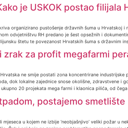
Kako je USKOK postao filijala 
riva organizirano pustošenje državnih šuma u Hrvatskoj i 
om odvjetništvu RH predano je šest opsežnih i dokumentira
ilijunsku štetu te povezanost Hrvatskih šuma s državnim ins
 zrak za profit megafarmi per
rvatska ne smije postati zona koncentrirane industrijske proi
zvoda, dok lokalne zajednice snose okolišne, zdravstvene i 
 ukupno 20 projekata mega farmi i klaonica pilića, od čega
otpadom, postajemo smetlište
i mjeseca u kojem ne izbije ‘neobjašnjivo’ veliki požar u 