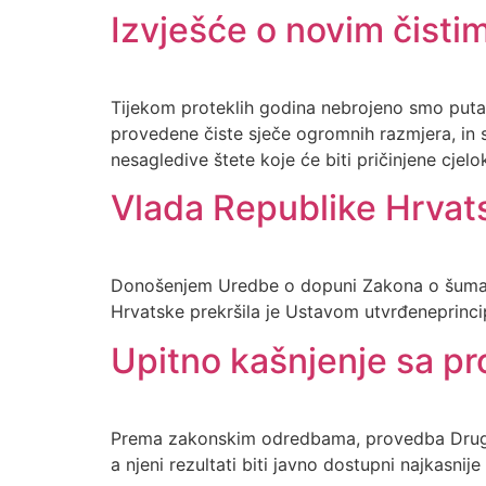
Izvješće o novim čisti
Tijekom proteklih godina nebrojeno smo puta
provedene čiste sječe ogromnih razmjera, in si
nesagledive štete koje će biti pričinjene cje
Vlada Republike Hrvats
Donošenjem Uredbe o dopuni Zakona o šumam
Hrvatske prekršila je Ustavom utvrđeneprincipe
Upitno kašnjenje sa p
Prema zakonskim odredbama, provedba Druge n
a njeni rezultati biti javno dostupni najkasni