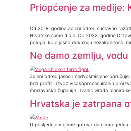
Priopćenje za medije: 
Od 2018. godine Zeleni odred sustavno razotk
Hrvatske šume d.o.o. Do 2023. godine Državn
priloga, koje jasno dokazuju nezakonitosti, m
Ne damo zemlju, vodu i
Zeleni odred jasno i nedvosmisleno poručuje: H
brzi profit i izvoz visokoprocesuiranih proi
moslavačke županije i Ivanić Grada planira se
Hrvatska je zatrpana 
U posljednje vrijeme gotovo da nema tjedna il