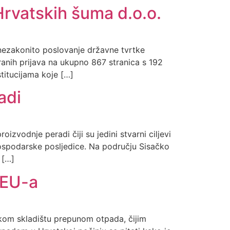
Hrvatskih šuma d.o.o.
nezakonito poslovanje državne tvrtke
nih prijava na ukupno 867 stranica s 192
titucijama koje […]
adi
zvodnje peradi čiji su jedini stvarni ciljevi
gospodarske posljedice. Na području Sisačko
 […]
 EU-a
nekom skladištu prepunom otpada, čijim