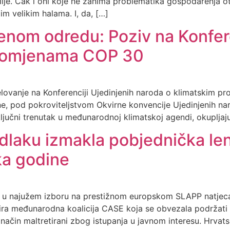
ije. Čak i oni koje ne zanima problematika gospodarenja ot
m velikim halama. I, da, […]
enom odredu: Poziv na Konfer
promjenama COP 30
jelovanje na Konferenciji Ujedinjenih naroda o klimatskim 
ine, pod pokroviteljstvom Okvirne konvencije Ujedinjenih 
jučni trenutak u međunarodnoj klimatskoj agendi, okupljaju
laku izmakla pobjednička le
ka godine
 u najužem izboru na prestižnom europskom SLAPP natjecanj
ra međunarodna koalicija CASE koja se obvezala podržati i 
 način maltretirani zbog istupanja u javnom interesu. Hrvat