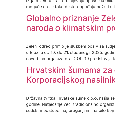
izgaranjem u zrak dospijevaju opasne kemikal
moguće da se tako često događaju požari u ti
Globalno priznanje Zel
naroda o klimatskim 
Zeleni odred primio je službeni poziv za sud
u Brazilu od 10. do 21. studenoga 2025. god
navodima organizatora, COP 30 predstavlja kl
Hrvatskim šumama za d
Korporacijskog nasilni
Državna tvrtka Hrvatske šume d.o.o. našla se
godine. Natjecanje već tradicionalno organizi
sudskim postupcima, proganjani i na bilo koji