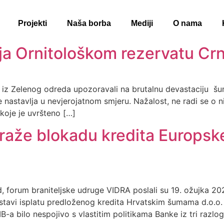
Projekti
Naša borba
Mediji
O nama
nja Ornitološkom rezervatu Cr
 mi iz Zelenog odreda upozoravali na brutalnu devastaciju
 nastavlja u nevjerojatnom smjeru. Nažalost, ne radi se o
oje je uvršteno […]
traže blokadu kredita Europske
ed, forum braniteljske udruge VIDRA poslali su 19. ožujka 
zaustavi isplatu predloženog kredita Hrvatskim šumama d.o.o
B-a bilo nespojivo s vlastitim politikama Banke iz tri razlog