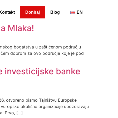
Kontakt
Doniraj
Blog
EN
na Mlaka!
 šumskog bogatstva u zaštićenom području
 ničem dobrom za ovo područje koje je pod
 investicijske banke
2026. otvoreno pismo Tajništvu Europske
. Europske okolišne organizacije upozoravaju
a: Prvo, […]